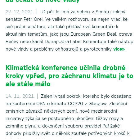
22. 12. 2021 |
Už pět let má za sebou v Senátu zelený
senátor Petr Orel. Ve velkém rozhovoru se nejen vrací ke
své práci senátora, ale také přidává své komentáře k
aktuálním tématům, jako jsou European Green Deal, otrava
Bečvy nebo kanál Dunaj-Odra-Labe. Komentuje také nástup
nové vlády a problémy ohňostrojů a pyrotechniky
více»
Klimatická konference učinila drobné
kroky vpřed, pro záchranu klimatu je to
ale stále málo
14. 11. 2021 |
Zelení vítají pokrok, kterého bylo dosaženo
na konferenci OSN o klimatu COP26 v Glasgow. Zlepšení
emisních závazků některých zemí, nové mezinárodní
iniciativy týkající se postupného ukončení těžby ropy a
zemního plynu a dokončení souboru pravidel Pařížské
dohody přiblížily svět o několik zoufale potřebných kroků k