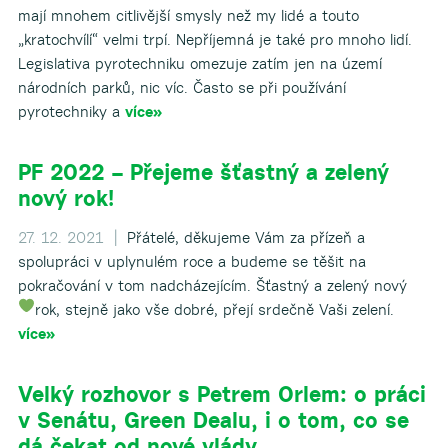
mají mnohem citlivější smysly než my lidé a touto
„kratochvílí“ velmi trpí. Nepříjemná je také pro mnoho lidí.
Legislativa pyrotechniku omezuje zatím jen na území
národních parků, nic víc. Často se při používání
pyrotechniky a
více»
PF 2022 – Přejeme šťastný a zelený
nový rok!
27. 12. 2021 |
Přátelé, děkujeme Vám za přízeň a
spolupráci v uplynulém roce a budeme se těšit na
pokračování v tom nadcházejícím. Šťastný a zelený nový
rok, stejně jako vše dobré, přejí srdečně Vaši zelení.
více»
Velký rozhovor s Petrem Orlem: o práci
v Senátu, Green Dealu, i o tom, co se
dá čekat od nové vlády