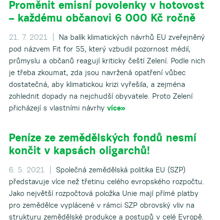
Proměnit emisní povolenky v hotovost
– každému občanovi 6 000 Kč ročně
21. 7. 2021 |
Na balík klimatických návrhů EU zveřejněný
pod názvem Fit for 55, který vzbudil pozornost médií,
průmyslu a občanů reagují kriticky čeští Zelení. Podle nich
je třeba zkoumat, zda jsou navržená opatření vůbec
dostatečná, aby klimatickou krizi vyřešila, a zejména
zohlednit dopady na nejchudší obyvatele. Proto Zelení
přicházejí s vlastními návrhy
více»
Peníze ze zemědělských fondů nesmí
končit v kapsách oligarchů!
6. 5. 2021 |
Společná zemědělská politika EU (SZP)
představuje více než třetinu celého evropského rozpočtu.
Jako největší rozpočtová položka Unie mají přímé platby
pro zemědělce vyplácené v rámci SZP obrovský vliv na
strukturu zemědělské produkce a postupů v celé Evropě.