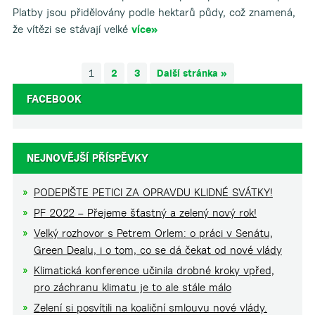
Platby jsou přidělovány podle hektarů půdy, což znamená,
že vítězi se stávají velké
více»
1
2
3
Další stránka »
FACEBOOK
NEJNOVĚJŠÍ PŘÍSPĚVKY
PODEPIŠTE PETICI ZA OPRAVDU KLIDNÉ SVÁTKY!
PF 2022 – Přejeme šťastný a zelený nový rok!
Velký rozhovor s Petrem Orlem: o práci v Senátu,
Green Dealu, i o tom, co se dá čekat od nové vlády
Klimatická konference učinila drobné kroky vpřed,
pro záchranu klimatu je to ale stále málo
Zelení si posvítili na koaliční smlouvu nové vlády.