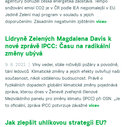
agentury bohužel česká energetika zaostává. Tempo
snižování emisí CO2 je v ČR podle IEA nejpomalejší v EU.
Jedině Zelení mají program v souladu s jejich
doporučeními. Zásadním negativním zjištěním
více»
Lídryně Zelených Magdalena Davis k
nové zprávě IPCC: Času na radikální
změny ubývá
9. 8. 2021 |
Vlny veder, stále ničivější požáry a povodně,
tání ledovců. Klimatické změny a jejich efekty ovlivňují naši
současnost, nikoli vzdálenou budoucnost. Právě o
fyzikálních dopadech globální klimatické změny pojednává
zpráva, kterou dnes v Ženevě zveřejnili členové
Mezivládního panelu pro změny klimatu (IPCC) při OSN. „Je
to oficiální, zpráva IPCC potvrzuje závažné
více»
Jak zlepšit uhlíkovou strategii EU?