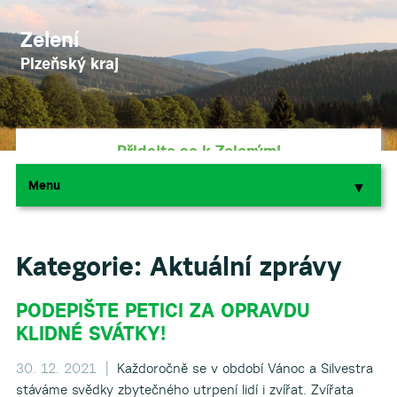
Zelení
Plzeňský kraj
Přidejte se k Zeleným!
Menu
▼
▼
Podpořte nás darem
Kategorie:
Aktuální zprávy
PODEPIŠTE PETICI ZA OPRAVDU
▼
KLIDNÉ SVÁTKY!
▼
30. 12. 2021 |
Každoročně se v období Vánoc a Silvestra
stáváme svědky zbytečného utrpení lidí i zvířat. Zvířata