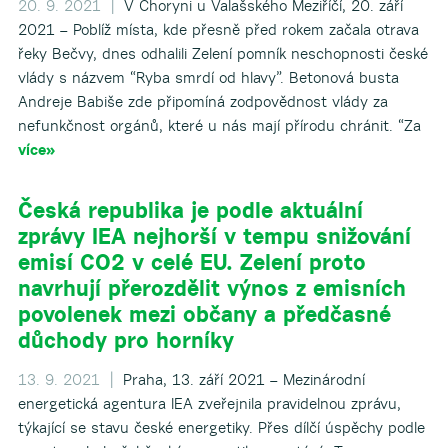
20. 9. 2021 |
V Choryni u Valašského Meziříčí, 20. září
2021 – Poblíž místa, kde přesně před rokem začala otrava
řeky Bečvy, dnes odhalili Zelení pomník neschopnosti české
vlády s názvem “Ryba smrdí od hlavy”. Betonová busta
Andreje Babiše zde připomíná zodpovědnost vlády za
nefunkčnost orgánů, které u nás mají přírodu chránit. “Za
více»
Česká republika je podle aktuální
zprávy IEA nejhorší v tempu snižování
emisí CO2 v celé EU. Zelení proto
navrhují přerozdělit výnos z emisních
povolenek mezi občany a předčasné
důchody pro horníky
13. 9. 2021 |
Praha, 13. září 2021 – Mezinárodní
energetická agentura IEA zveřejnila pravidelnou zprávu,
týkající se stavu české energetiky. Přes dílčí úspěchy podle