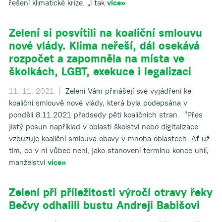
řešení klimatické krize. „I tak
více»
Zelení si posvítili na koaliční smlouvu
nové vlády. Klima neřeší, dál osekává
rozpočet a zapomněla na místa ve
školkách, LGBT, exekuce i legalizaci
11. 11. 2021 |
Zelení Vám přinášejí své vyjádření ke
koaliční smlouvě nové vlády, která byla podepsána v
pondělí 8.11.2021 předsedy pěti koaličních stran. “Přes
jistý posun například v oblasti školství nebo digitalizace
vzbuzuje koaliční smlouva obavy v mnoha oblastech. Ať už
tím, co v ní vůbec není, jako stanovení termínu konce uhlí,
manželství
více»
Zelení při příležitosti výročí otravy řeky
Bečvy odhalili bustu Andreji Babišovi