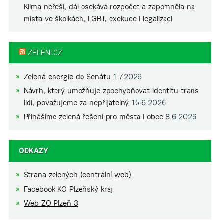
Klima neřeší, dál osekává rozpočet a zapomněla na
místa ve školkách, LGBT, exekuce i legalizaci
ZELENI.CZ
Zelená energie do Senátu
1.7.2026
Návrh, který umožňuje zpochybňovat identitu trans
lidí, považujeme za nepřijatelný
15.6.2026
Přinášíme zelená řešení pro města i obce
8.6.2026
ODKAZY
Strana zelených (centrální web)
Facebook KO Plzeňský kraj
Web ZO Plzeň 3