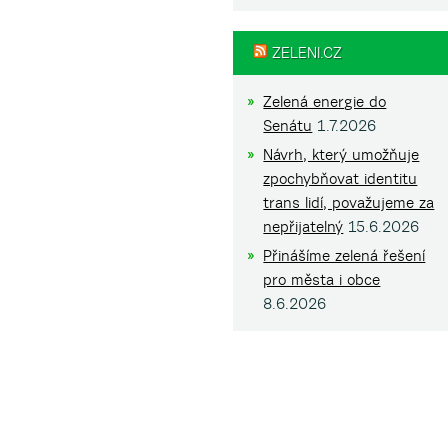
ZELENI.CZ
Zelená energie do
Senátu
1.7.2026
Návrh, který umožňuje
zpochybňovat identitu
trans lidí, považujeme za
nepřijatelný
15.6.2026
Přinášíme zelená řešení
pro města i obce
8.6.2026