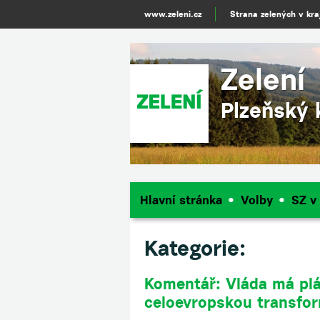
www.zeleni.cz
Strana zelených v kraj
Zelení
Plzeňský 
Hlavní stránka
Volby
SZ v
Kategorie:
Komentář: Vláda má plá
celoevropskou transfo