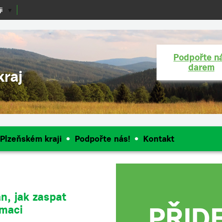
i
▼
Podpořte n
darem
kraj
 Plzeňském kraji
Podpořte nás!
Kontakt
n, jak zaspat
rmaci