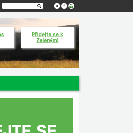
ás
Přidejte se k
Zeleným!