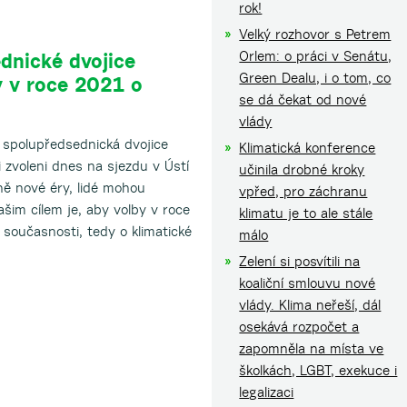
rok!
Velký rozhovor s Petrem
Orlem: o práci v Senátu,
dnické dvojice
Green Dealu, i o tom, co
y v roce 2021 o
se dá čekat od nové
vlády
spolupředsednická dvojice
Klimatická konference
 zvoleni dnes na sjezdu v Ústí
učinila drobné kroky
ně nové éry, lidé mohou
vpřed, pro záchranu
šim cílem je, aby volby v roce
klimatu je to ale stále
 současnosti, tedy o klimatické
málo
Zelení si posvítili na
koaliční smlouvu nové
vlády. Klima neřeší, dál
osekává rozpočet a
zapomněla na místa ve
školkách, LGBT, exekuce i
legalizaci