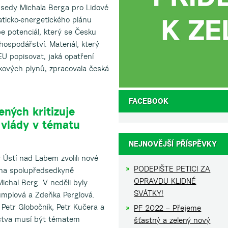
edy Michala Berga pro Lidové
aticko-energetického plánu
e potenciál, který se Česku
hospodářství. Materiál, který
U popisovat, jaká opatření
níkových plynů, zpracovala česká
FACEBOOK
ných kritizuje
 vlády v tématu
NEJNOVĚJŠÍ PŘÍSPĚVKY
 Ústí nad Labem zvolili nové
PODEPIŠTE PETICI ZA
ena spolupředsedkyně
OPRAVDU KLIDNÉ
chal Berg. V neděli byly
SVÁTKY!
mplová a Zdeňka Perglová.
Petr Globočník, Petr Kučera a
PF 2022 – Přejeme
ictva musí být tématem
šťastný a zelený nový