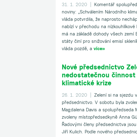
31. 1. 2020 |
Komentář spolupředs
noviny: „Schválením Národního klim
vláda potvrdila, že naprosto necháp
nabízí v přechodu na nízkouhlíkové 
má na základě dohody všech zemí E
státy činí pro snižování emisí skle
vláda pozdě, a
více»
Nové předsednictvo Zele
nedostatečnou činnost
klimatické krize
26. 1. 2020 |
Zelení si na sjezdu v
předsednictvo. V sobotu byla zvol
Magdalena Davis a spolupředseda Mi
zvoleny místopředsedkyně Anna Gü
Řadovými členy předsednictva jsou 
Jiří Kulich. Podle nového předsedn