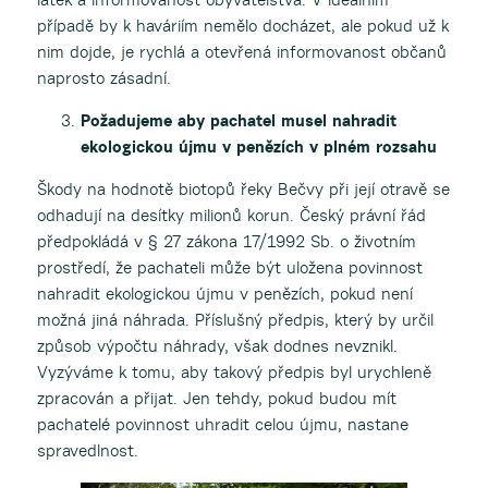
případě by k haváriím nemělo docházet, ale pokud už k
nim dojde, je rychlá a otevřená informovanost občanů
naprosto zásadní.
Požadujeme aby pachatel musel nahradit
ekologickou újmu v penězích v plném rozsahu
Škody na hodnotě biotopů řeky Bečvy při její otravě se
odhadují na desítky milionů korun. Český právní řád
předpokládá v § 27 zákona 17/1992 Sb. o životním
prostředí, že pachateli může být uložena povinnost
nahradit ekologickou újmu v penězích, pokud není
možná jiná náhrada. Příslušný předpis, který by určil
způsob výpočtu náhrady, však dodnes nevznikl.
Vyzýváme k tomu, aby takový předpis byl urychleně
zpracován a přijat. Jen tehdy, pokud budou mít
pachatelé povinnost uhradit celou újmu, nastane
spravedlnost.