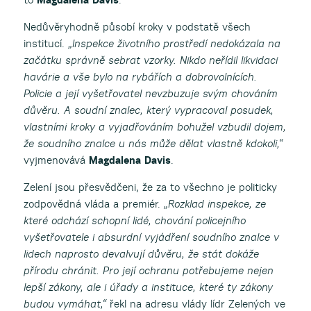
Nedůvěryhodně působí kroky v podstatě všech
institucí.
„Inspekce životního prostředí nedokázala na
začátku správně sebrat vzorky. Nikdo neřídil likvidaci
havárie a vše bylo na rybářích a dobrovolnících.
Policie a její vyšetřovatel nevzbuzuje svým chováním
důvěru. A soudní znalec, který vypracoval posudek,
vlastními kroky a vyjadřováním bohužel vzbudil dojem,
že soudního znalce u nás může dělat vlastně kdokoli,“
vyjmenovává
Magdalena Davis
.
Zelení jsou přesvědčeni, že za to všechno je politicky
zodpovědná vláda a premiér.
„Rozklad inspekce, ze
které odchází schopní lidé, chování policejního
vyšetřovatele i absurdní vyjádření soudního znalce v
lidech naprosto devalvují důvěru, že stát dokáže
přírodu chránit. Pro její ochranu potřebujeme nejen
lepší zákony, ale i úřady a instituce, které ty zákony
budou vymáhat,“
řekl na adresu vlády lídr Zelených ve