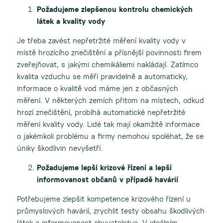
Požadujeme zlepšenou kontrolu chemických
látek a kvality vody
Je třeba zavést nepřetržité měření kvality vody v
místě hrozícího znečištění a přísnější povinnosti firem
zveřejňovat, s jakými chemikáliemi nakládají. Zatímco
kvalita vzduchu se měří pravidelně a automaticky,
informace o kvalitě vod máme jen z občasných
měření. V některých zemích přitom na místech, odkud
hrozí znečištění, probíhá automatické nepřetržité
měření kvality vody. Lidé tak mají okamžitě informace
o jakémkoli problému a firmy nemohou spoléhat, že se
úniky škodlivin nevyšetří.
Požadujeme lepší krizové řízení a lepší
informovanost občanů v případě havárií
Potřebujeme zlepšit kompetence krizového řízení u
průmyslových havárií, zrychlit testy obsahu škodlivých
látek a informovanost obyvatelstva. V ideálním