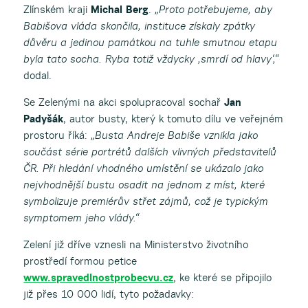
Zlínském kraji
Michal Berg
.
„Proto potřebujeme, aby
Babišova vláda skončila, instituce získaly zpátky
důvěru a jedinou památkou na tuhle smutnou etapu
byla tato socha. Ryba totiž vždycky ‚smrdí od hlavy‘,“
dodal.
Se Zelenými na akci spolupracoval sochař
Jan
Padyšák
, autor busty, který k tomuto dílu ve veřejném
prostoru říká:
„Busta Andreje Babiše vznikla jako
součást série portrétů dalších vlivných představitelů
ČR. Při hledání vhodného umístění se ukázalo jako
nejvhodnější bustu osadit na jednom z míst, které
symbolizuje premiérův střet zájmů, což je typickým
symptomem jeho vlády.“
Zelení již dříve vznesli na Ministerstvo životního
prostředí formou petice
www.spravedlnostprobecvu.cz
, ke které se připojilo
již přes 10 000 lidí, tyto požadavky: