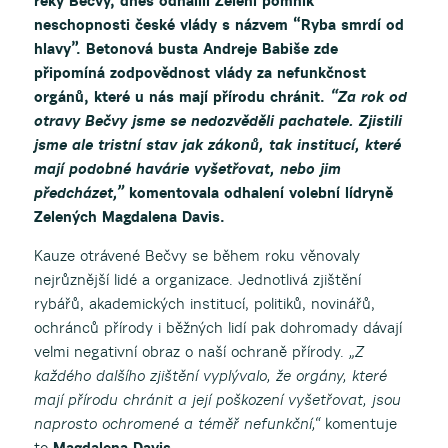
řeky Bečvy, dnes odhalili Zelení pomník
neschopnosti české vlády s názvem “Ryba smrdí od
hlavy”. Betonová busta Andreje Babiše zde
připomíná zodpovědnost vlády za nefunkčnost
orgánů, které u nás mají přírodu chránit.
“Za rok od
otravy Bečvy jsme se nedozvěděli pachatele. Zjistili
jsme ale tristní stav jak zákonů, tak institucí, které
mají podobné havárie vyšetřovat, nebo jim
předcházet,”
komentovala odhalení volební lídryně
Zelených Magdalena Davis.
Kauze otrávené Bečvy se během roku věnovaly
nejrůznější lidé a organizace. Jednotlivá zjištění
rybářů, akademických institucí, politiků, novinářů,
ochránců přírody i běžných lidí pak dohromady dávají
velmi negativní obraz o naší ochraně přírody.
„Z
každého dalšího zjištění vyplývalo, že orgány, které
mají přírodu chránit a její poškození vyšetřovat, jsou
naprosto ochromené a téměř nefunkční,“
komentuje
to
Magdalena Davis
.