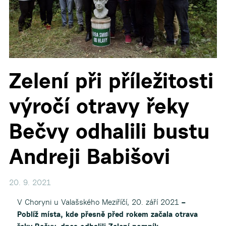
Zelení při příležitosti
výročí otravy řeky
Bečvy odhalili bustu
Andreji Babišovi
20. 9. 2021
V Choryni u Valašského Meziříčí, 20. září 2021
–
Poblíž místa, kde přesně před rokem začala otrava