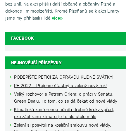
bez uhlí. Na akci přišli i další občané a občanky Plzně a
dokonce i mimoplzeňští. Kromě Plzeňanů se k akci Limity
jsme my přihlásili i lidé
více»
FACEBOOK
NEJNOVĚJŠÍ PŘÍSPĚVKY
PODEPIŠTE PETICI ZA OPRAVDU KLIDNÉ SVÁTKY!
PF 2022 – Přejeme šťastný a zelený nový rok!
Velký rozhovor s Petrem Orlem: o práci v Senátu,
Green Dealu, i o tom, co se dá čekat od nové vlády
Klimatická konference učinila drobné kroky vpřed,
pro záchranu klimatu je to ale stále málo
Zelení si posvítili na koaliční smlouvu nové vlády.