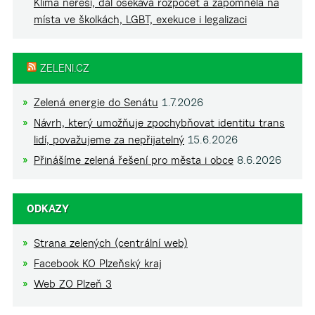
Klima neřeší, dál osekává rozpočet a zapomněla na
místa ve školkách, LGBT, exekuce i legalizaci
ZELENI.CZ
Zelená energie do Senátu
1.7.2026
Návrh, který umožňuje zpochybňovat identitu trans
lidí, považujeme za nepřijatelný
15.6.2026
Přinášíme zelená řešení pro města i obce
8.6.2026
ODKAZY
Strana zelených (centrální web)
Facebook KO Plzeňský kraj
Web ZO Plzeň 3