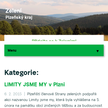
Zelení
Plzeňský kraj
Přidejte se k Zeleným!
Menu
▼
▼
Podpořte nás darem
Kategorie:
LIMITY JSME MY v Plzni
▼
6. 2. 2015 |
Plzeňští členové Strany zelených podpořili
▼
akci nazvanou Limity jsme my, která byla vyhlášena na 5.
února na památku obcí zničených těžbou a za budoucnost