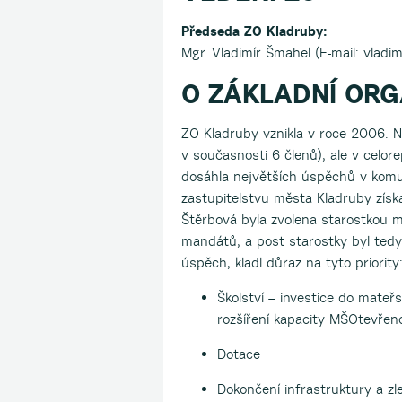
Předseda ZO Kladruby:
Mgr. Vladimír Šmahel (E-mail: vladim
O ZÁKLADNÍ ORG
ZO Kladruby vznikla v roce 2006. Ne
v současnosti 6 členů), ale v celor
dosáhla největších úspěchů v komu
zastupitelstvu města Kladruby získa
Štěrbová byla zvolena starostkou m
mandátů, a post starostky byl tedy
úspěch, kladl důraz na tyto priority
Školství – investice do mateř
rozšíření kapacity MŠOtevřen
Dotace
Dokončení infrastruktury a zl