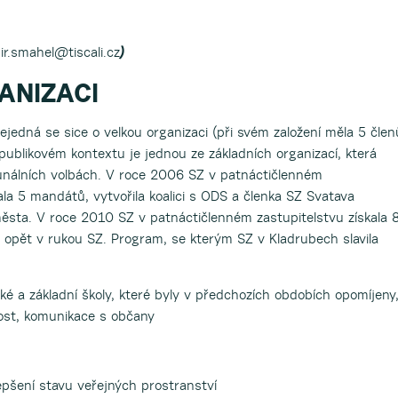
ir.smahel@tiscali.cz
)
ANIZACI
jedná se sice o velkou organizaci (při svém založení měla 5 člen
epublikovém kontextu je jednou ze základních organizací, která
nálních volbách. V roce 2006 SZ v patnáctičlenném
la 5 mandátů, vytvořila koalici s ODS a členka SZ Svatava
ěsta. V roce 2010 SZ v patnáctičlenném zastupitelstvu získala 
 opět v rukou SZ. Program, se kterým SZ v Kladrubech slavila
:
ské a základní školy, které byly v předchozích obdobích opomíjeny
ost, komunikace s občany
epšení stavu veřejných prostranství