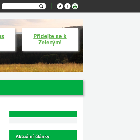
ás
Přidejte se k
Zeleným!
Aktuální články