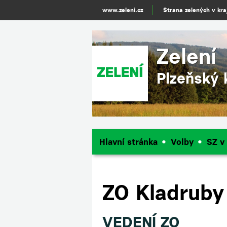
www.zeleni.cz
Strana zelených v kraj
Zelení
Plzeňský 
Hlavní stránka
Volby
SZ v
ZO Kladruby
VEDENÍ ZO