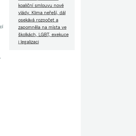
koaliční smlouvu nové
vlády. Klima neřeší, dál
osekává rozpočet a
cí
zapomněla na místa ve
školkách, LGBT, exekuce
i legalizaci
–