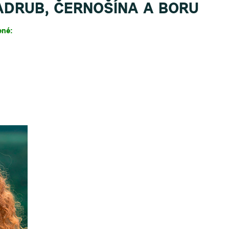
ADRUB, ČERNOŠÍNA A BORU
ené: