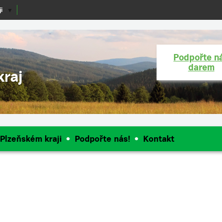
i
▼
Podpořte n
darem
kraj
 Plzeňském kraji
Podpořte nás!
Kontakt