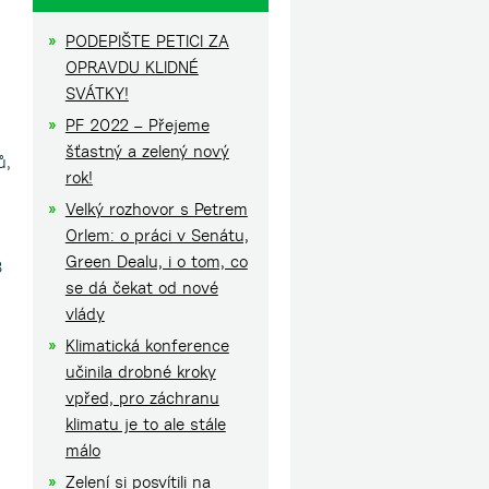
PODEPIŠTE PETICI ZA
OPRAVDU KLIDNÉ
SVÁTKY!
PF 2022 – Přejeme
šťastný a zelený nový
ů,
rok!
Velký rozhovor s Petrem
Orlem: o práci v Senátu,
Green Dealu, i o tom, co
8
se dá čekat od nové
vlády
Klimatická konference
,
učinila drobné kroky
vpřed, pro záchranu
klimatu je to ale stále
málo
Zelení si posvítili na