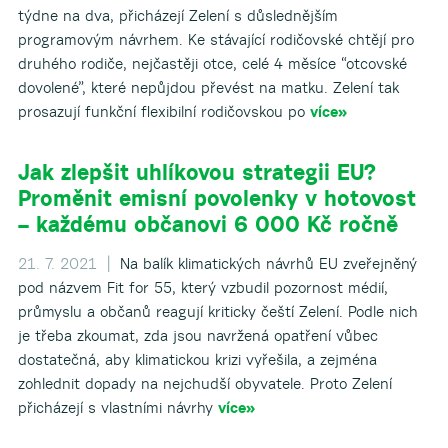
týdne na dva, přicházejí Zelení s důslednějším
programovým návrhem. Ke stávající rodičovské chtějí pro
druhého rodiče, nejčastěji otce, celé 4 měsíce “otcovské
dovolené”, které nepůjdou převést na matku. Zelení tak
prosazují funkční flexibilní rodičovskou po
více»
Jak zlepšit uhlíkovou strategii EU?
Proměnit emisní povolenky v hotovost
– každému občanovi 6 000 Kč ročně
21. 7. 2021 |
Na balík klimatických návrhů EU zveřejněný
pod názvem Fit for 55, který vzbudil pozornost médií,
průmyslu a občanů reagují kriticky čeští Zelení. Podle nich
je třeba zkoumat, zda jsou navržená opatření vůbec
dostatečná, aby klimatickou krizi vyřešila, a zejména
zohlednit dopady na nejchudší obyvatele. Proto Zelení
přicházejí s vlastními návrhy
více»