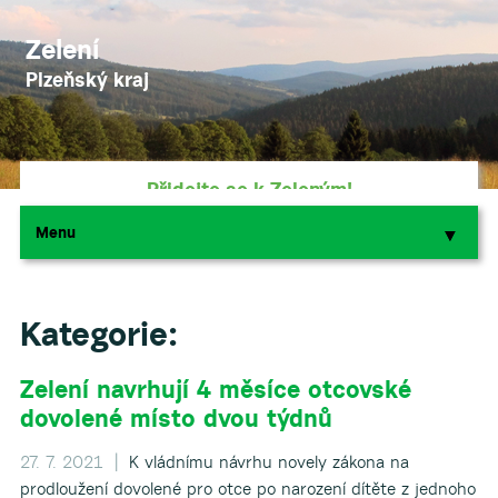
Zelení
Plzeňský kraj
Přidejte se k Zeleným!
Menu
▼
▼
Podpořte nás darem
Kategorie:
Zelení navrhují 4 měsíce otcovské
▼
dovolené místo dvou týdnů
▼
27. 7. 2021 |
K vládnímu návrhu novely zákona na
prodloužení dovolené pro otce po narození dítěte z jednoho