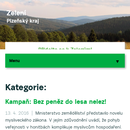
Zelení
Plzeňský kraj
Přidejte se k Zeleným!
Menu
▼
▼
Podpořte nás darem
Kategorie:
Kampaň: Bez peněz do lesa nelez!
▼
13. 4. 2016 |
Ministerstvo zemědělství představilo novelu
▼
mysliveckého zákona. V jejím zdůvodnění uvádí, že pohyb
veřejnosti v honitbách komplikuje myslivcům hospodaření.