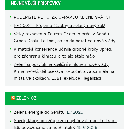
NEJNOVĚJŠÍ PŘÍSPĚVKY
PODEPIŠTE PETICI ZA OPRAVDU KLIDNÉ SVÁTKY!
PF 2022 – Přejeme šťastný a zelený nový rok!
Velký rozhovor s Petrem Orlem: o práci v Senátu,
Green Dealu, i o tom, co se dá čekat od nové vlády
Klimatická konference učinila drobné kroky vpřed,
pro záchranu klimatu je to ale stále málo
Zelení si posvítili na koaliční smlouvu nové vlády.
Klima neřeší, dál osekává rozpočet a zapomněla na
místa ve školkách, LGBT, exekuce i legalizaci
ZELENI.CZ
Zelená energie do Senátu
1.7.2026
Návrh, který umožňuje zpochybňovat identitu trans
lidí, považujeme za nepřijatelný
15.6.2026