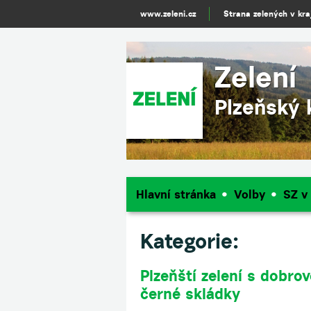
www.zeleni.cz
Strana zelených v kraj
Zelení
Plzeňský 
Hlavní stránka
Volby
SZ v
Kategorie:
Plzeňští zelení s dobrov
černé skládky