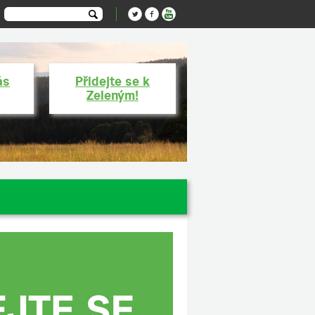
ás
Přidejte se k
Zeleným!