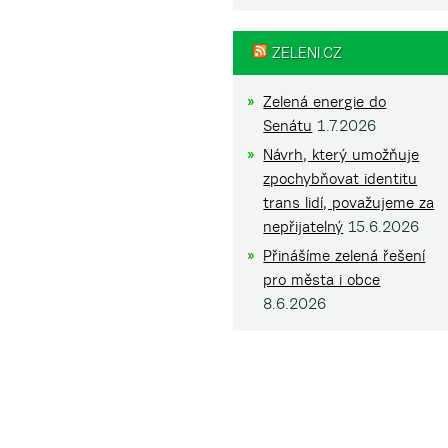
ZELENI.CZ
Zelená energie do
Senátu
1.7.2026
Návrh, který umožňuje
zpochybňovat identitu
trans lidí, považujeme za
nepřijatelný
15.6.2026
Přinášíme zelená řešení
pro města i obce
8.6.2026