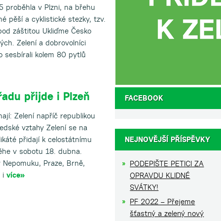
 proběhla v Plzni, na břehu
é pěší a cyklistické stezky, tzv.
 pod záštitou Ukliďme Česko
ých. Zelení a dobrovolníci
o sesbírali kolem 80 pytlů
řadu přijde i Plzeň
FACEBOOK
ají: Zelení napříč republikou
sedské vztahy Zelení se na
ikáté přidají k celostátnímu
NEJNOVĚJŠÍ PŘÍSPĚVKY
ěhe v sobotu 18. dubna.
 v Nepomuku, Praze, Brně,
PODEPIŠTE PETICI ZA
 i
více»
OPRAVDU KLIDNÉ
SVÁTKY!
PF 2022 – Přejeme
šťastný a zelený nový