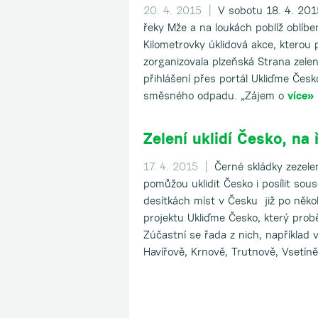
20. 4. 2015 |
V sobotu 18. 4. 2015
řeky Mže a na loukách poblíž oblíben
Kilometrovky úklidová akce, kterou
zorganizovala plzeňská Strana zelen
přihlášení přes portál Ukliďme Česk
směsného odpadu. „Zájem o
více»
Zelení uklidí Česko, na 
17. 4. 2015 |
Černé skládky zezelen
pomůžou uklidit Česko i posílit sou
desítkách míst v Česku již po někol
projektu Ukliďme Česko, který prob
Zúčastní se řada z nich, například
Havířově, Krnově, Trutnově, Vsetíně